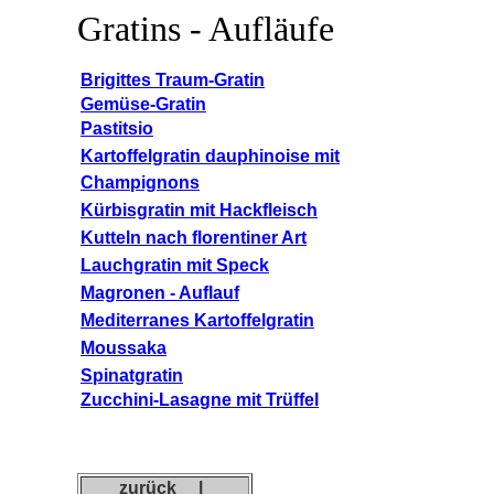
Gratins - Aufläufe
Brigittes Traum-Gratin
Gemüse-Gratin
Pastitsio
Kartoffelgratin dauphinoise mit
Champignons
Kürbisgratin mit Hackfleisch
Kutteln nach florentiner Art
Lauchgratin mit Speck
Magronen - Auflauf
Mediterranes Kartoffelgratin
Moussaka
Spinatgratin
Zucchini-Lasagne mit Trüffel
zurück
|