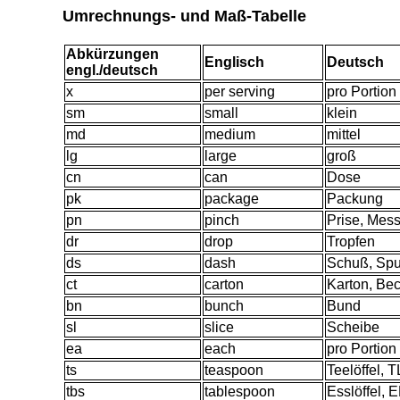
Umrechnungs- und Maß-Tabelle
Abkürzungen
Englisch
Deutsch
engl./deutsch
x
per serving
pro Portion
sm
small
klein
md
medium
mittel
lg
large
groß
cn
can
Dose
pk
package
Packung
pn
pinch
Prise, Mess
dr
drop
Tropfen
ds
dash
Schuß, Spu
ct
carton
Karton, Be
bn
bunch
Bund
sl
slice
Scheibe
ea
each
pro Portion
ts
teaspoon
Teelöffel, T
tbs
tablespoon
Esslöffel, 