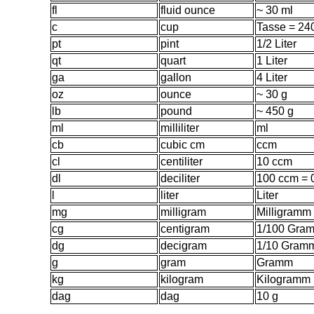
fl
fluid ounce
~ 30 ml
c
cup
Tasse = 24
pt
pint
1/2 Liter
qt
quart
1 Liter
ga
ga
llon
4 Liter
oz
ounce
~ 30 g
lb
pound
~ 450 g
ml
milliliter
ml
cb
cubic cm
ccm
cl
centiliter
10 ccm
dl
deciliter
100 ccm = 0
l
liter
Liter
mg
milligram
Milligramm
cg
centigram
1/100 Gra
dg
decigram
1/10 Gram
g
gram
Gramm
kg
kilogram
Kilogramm
dag
dag
10 g