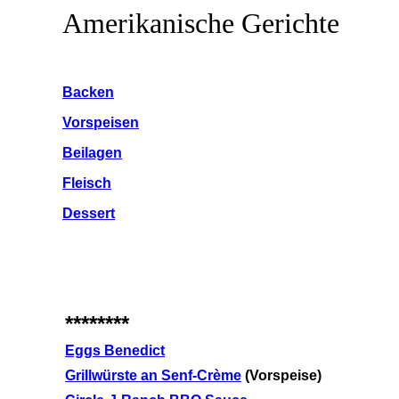
Amerikanische Gerichte
Backen
Vorspeisen
Beilagen
Fleisch
Dessert
********
Eggs Benedict
Grillwürste an Senf-Crème
(Vorspeise)