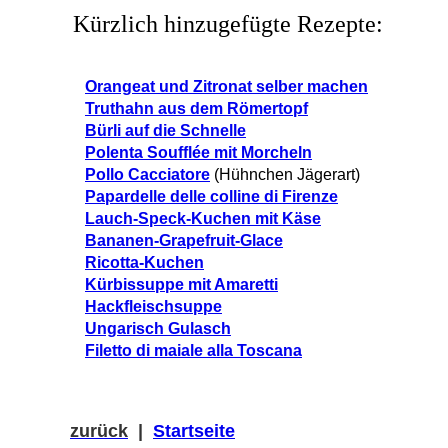
Kürzlich hinzugefügte Rezepte:
Orangeat und Zitronat selber machen
Truthahn aus dem Römertopf
Bürli auf die Schnelle
Polenta Soufflée mit Morcheln
Pollo Cacciatore
(Hühnchen Jägerart)
Papardelle delle colline di Firenze
Lauch-Speck-Kuchen mit Käse
Bananen-Grapefruit-Glace
Ricotta-Kuchen
Kürbissuppe mit Amaretti
Hackfleischsuppe
Ungarisch Gulasch
Filetto di maiale alla Toscana
zurück
|
Startseite