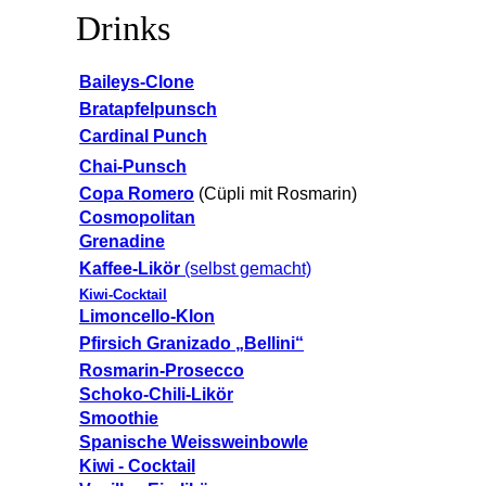
Drinks
Baileys-Clone
Bratapfelpunsch
Cardinal Punch
Chai-Punsch
Copa Romero
(Cüpli mit Rosmarin)
Cosmopolitan
Grenadine
Kaffee-Likör
(selbst gemacht)
Kiwi-Cocktail
Limoncello-Klon
Pfirsich Granizado „Bellini“
Rosmarin-Prosecco
Schoko-Chili-Likör
Smoothie
Spanische Weissweinbowle
Kiwi - Cocktail