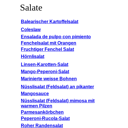
Salate
Balearischer Kartoffelsalat
Coleslaw
Ensalada de pulpo con pimiento
Fenchelsalat mit Orangen
Fruchtiger Fenchel Salat
Hörnlisalat
Linsen-Karotten-Salat
Mango-Peperoni-Salat
Marinierte weisse Bohnen
Nüsslisalat (Feldsalat) an pikanter
Mangosauce
Nüsslisalat (Feldsalat) mimosa mit
warmen Pilzen
Parmesankörbchen
Peperoni-Rucola-Salat
Roher Randensalat