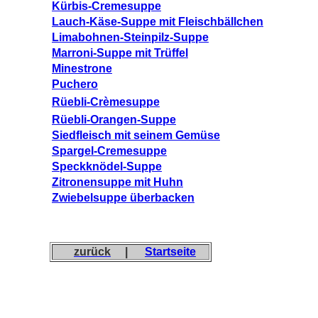
Kürbis-Cremesuppe
Lauch-Käse-Suppe mit Fleischbällchen
Limabohnen-Steinpilz-Suppe
Marroni-Suppe mit Trüffel
Minestrone
Puchero
Rüebli-Crèmesuppe
Rüebli-Orangen-Suppe
Siedfleisch mit seinem Gemüse
Spargel-Cremesuppe
Speckknödel-Suppe
Zitronensuppe mit Huhn
Zwiebelsuppe überbacken
zurück
|
Startseite