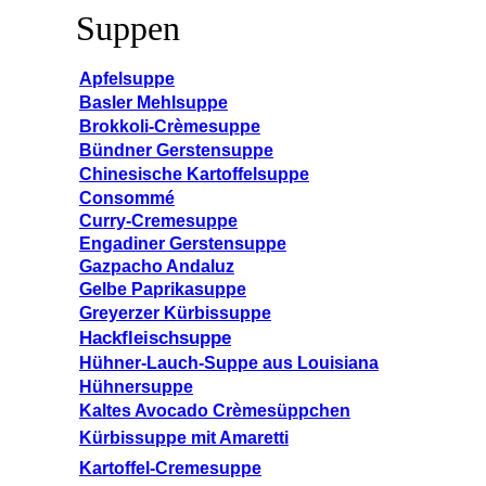
Suppen
Apfelsuppe
Basler Mehlsuppe
Brokkoli-Crèmesuppe
Bündner Gerstensuppe
Chinesische Kartoffelsuppe
Consommé
Curry-Cremesuppe
Engadiner Gerstensuppe
Gazpacho Andaluz
Gelbe Paprikasuppe
Greyerzer Kürbissuppe
Hackfleischsuppe
Hühner-Lauch-Suppe aus Louisiana
Hühnersuppe
Kaltes Avocado Crèmesüppchen
Kürbissuppe mit Amaretti
Kartoffel-Cremesuppe